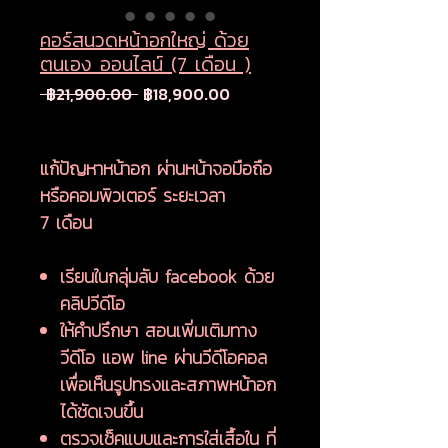
คอร์สนวดหน้าอกใหญ่ ด้วย
ตนเอง ออนไลน์ (7 เดือน )
ราคา
ราคา
 ฿21,900.00 
฿18,900.00
ปกติ
ขาย
ลด
แก้ปัญหาหน้าอก ผ่านหน้าจอมือถือ
หรือคอมพิวเตอร์ ระยะเวลา
7 เดือน
เรียนในกลุ่มลับ facebook ด้วย
คลิปวีดีโอ
ให้คำปรึกษา สอนเพิ่มเติมทาง
วีดีโอ แอพ line ผ่านวีดีโอคอล
เพื่อเห็นรูปทรงและสภาพหน้าอก
ได้ชัดเจนขึ้น
ตรวจเช็คแบบและการใส่เสื้อใน ที่