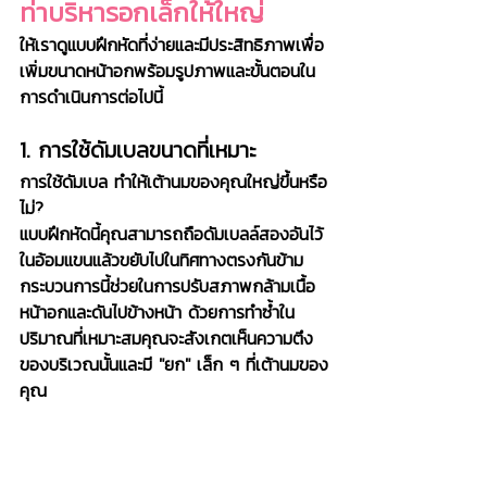
ท่าบริหารอกเล็กให้ใหญ่ 
ให้เราดูแบบฝึกหัดที่ง่ายและมีประสิทธิภาพเพื่อ
เพิ่มขนาดหน้าอกพร้อมรูปภาพและขั้นตอนใน
การดำเนินการต่อไปนี้
1. การใช้ดัมเบลขนาดที่เหมาะ
การใช้ดัมเบล ทำให้เต้านมของคุณใหญ่ขึ้นหรือ
ไม่?
แบบฝึกหัดนี้คุณสามารถถือดัมเบลล์สองอันไว้
ในอ้อมแขนแล้วขยับไปในทิศทางตรงกันข้าม 
กระบวนการนี้ช่วยในการปรับสภาพกล้ามเนื้อ
หน้าอกและดันไปข้างหน้า ด้วยการทำซ้ำใน
ปริมาณที่เหมาะสมคุณจะสังเกตเห็นความตึง
ของบริเวณนั้นและมี "ยก" เล็ก ๆ ที่เต้านมของ
คุณ